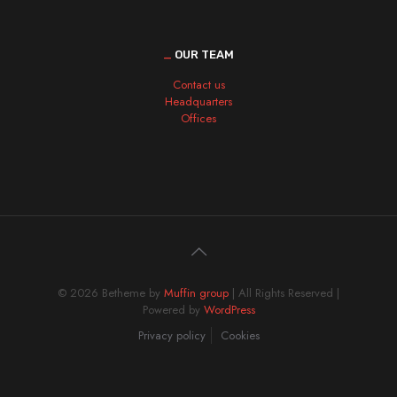
_
OUR TEAM
Contact us
Headquarters
Offices
© 2026 Betheme by
Muffin group
| All Rights Reserved |
Powered by
WordPress
Privacy policy
Cookies